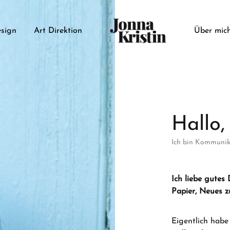
sign
Art Direktion
Über mic
Jonna
Design
Kristin
&
Illustration
Hallo,
Ich bin Kommunik
Ich liebe gutes 
Papier, Neues z
Eigentlich habe